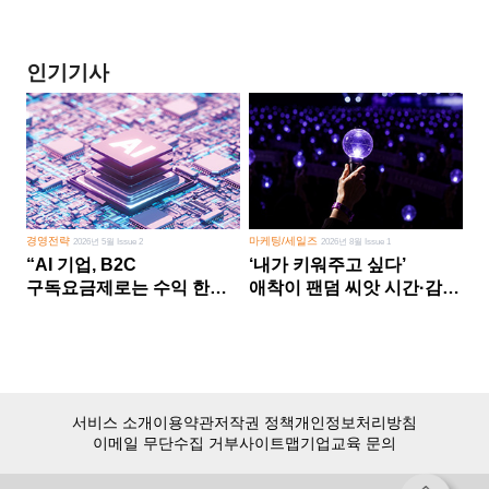
인기기사
경영전략
마케팅/세일즈
2026년 5월 Issue 2
2026년 8월 Issue 1
“AI 기업, B2C
‘내가 키워주고 싶다’
구독요금제로는 수익 한계
애착이 팬덤 씨앗 시간·감정
다른 사업 없이 AI 성장에만
쏟다 보면 ‘정체성
의존 땐 위기”
공동체’로
서비스 소개
이용약관
저작권 정책
개인정보처리방침
이메일 무단수집 거부
사이트맵
기업교육 문의