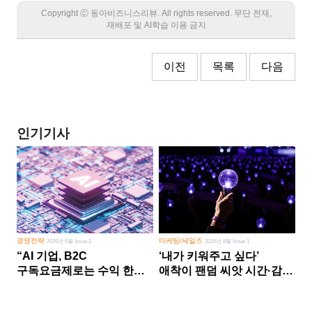
Copyright Ⓒ 동아비즈니스리뷰. All rights reserved. 무단 전재,
재배포 및 AI학습 이용 금지
이전
목록
다음
인기기사
경영전략
마케팅/세일즈
2026년 5월 Issue 2
2026년 8월 Issue 1
“AI 기업, B2C
‘내가 키워주고 싶다’
구독요금제로는 수익 한계
애착이 팬덤 씨앗 시간·감정
다른 사업 없이 AI 성장에만
쏟다 보면 ‘정체성
의존 땐 위기”
공동체’로