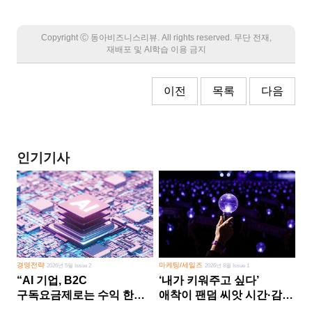
Copyright Ⓒ 동아비즈니스리뷰. All rights reserved. 무단 전재,
재배포 및 AI학습 이용 금지
이전
목록
다음
인기기사
경영전략
마케팅/세일즈
2026년 5월 Issue 2
2026년 8월 Issue 1
“AI 기업, B2C
‘내가 키워주고 싶다’
구독요금제로는 수익 한계
애착이 팬덤 씨앗 시간·감정
다른 사업 없이 AI 성장에만
쏟다 보면 ‘정체성