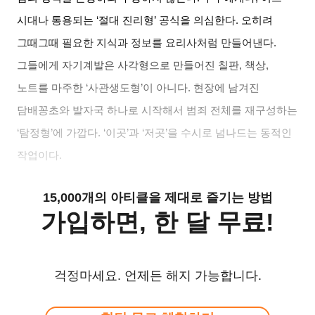
시대나 통용되는
‘
절대 진리형
’
공식을 의심한다
.
오히려
그때그때 필요한 지식과 정보를 요리사처럼 만들어낸다
.
그들에게 자기계발은 사각형으로 만들어진 칠판
,
책상
,
노트를 마주한
‘
사관생도형
’
이 아니다
.
현장에 남겨진
담배꽁초와 발자국 하나로 시작해서 범죄 전체를 재구성하는
‘
탐정형
’
에 가깝다
. ‘
이곳
’
과
‘
저곳
’
을 수시로 넘나드는 동적인
작업이다
.
15,000개의 아티클을 제대로 즐기는 방법
가입하면, 한 달 무료!
걱정마세요. 언제든 해지 가능합니다.