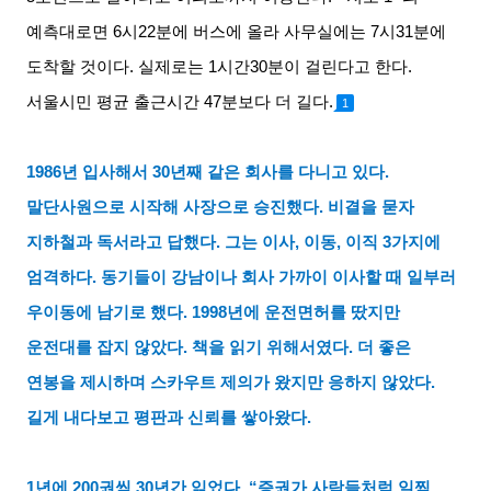
예측대로면
6
시
22
분에 버스에 올라 사무실에는
7
시
31
분에
도착할 것이다
.
실제로는
1
시간
30
분이 걸린다고 한다
.
서울시민 평균 출근시간
47
분보다 더 길다
.
1
1986
년 입사해서
30
년째 같은 회사를 다니고 있다
.
말단사원으로 시작해 사장으로 승진했다
.
비결을 묻자
지하철과 독서라고 답했다
.
그는 이사
,
이동
,
이직
3
가지에
엄격하다
.
동기들이 강남이나 회사 가까이 이사할 때 일부러
우이동에 남기로 했다
. 1998
년에 운전면허를 땄지만
운전대를 잡지 않았다
.
책을 읽기 위해서였다
.
더 좋은
연봉을 제시하며 스카우트 제의가 왔지만 응하지 않았다
.
길게 내다보고 평판과 신뢰를 쌓아왔다
.
1
년에
200
권씩
30
년간 읽었다
. “
증권가 사람들처럼 일찍