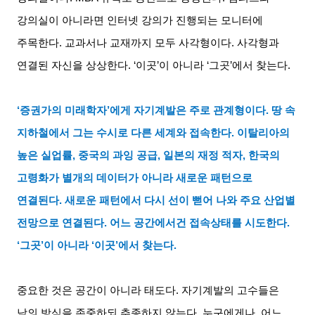
강의실이 아니라면 인터넷 강의가 진행되는 모니터에
주목한다
.
교과서나 교재까지 모두 사각형이다
.
사각형과
연결된 자신을 상상한다
. ‘
이곳
’
이 아니라
‘
그곳
’
에서 찾는다
.
‘증권가의 미래학자
’
에게 자기계발은 주로 관계형이다
.
땅 속
지하철에서 그는 수시로 다른 세계와 접속한다
.
이탈리아의
높은 실업률
,
중국의 과잉 공급
,
일본의 재정 적자
,
한국의
고령화가 별개의 데이터가 아니라 새로운 패턴으로
연결된다
.
새로운 패턴에서 다시 선이 뻗어 나와 주요 산업별
전망으로 연결된다
.
어느 공간에서건 접속상태를 시도한다
.
‘
그곳
’
이 아니라
‘
이곳
’
에서 찾는다
.
중요한 것은 공간이 아니라 태도다
.
자기계발의 고수들은
남의 방식을 존중하되 추종하지 않는다
.
누구에게나
,
어느