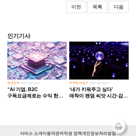
이전
목록
다음
인기기사
경영전략
마케팅/세일즈
2026년 5월 Issue 2
2026년 8월 Issue 1
“AI 기업, B2C
‘내가 키워주고 싶다’
구독요금제로는 수익 한계
애착이 팬덤 씨앗 시간·감정
다른 사업 없이 AI 성장에만
쏟다 보면 ‘정체성
의존 땐 위기”
공동체’로
서비스 소개
이용약관
저작권 정책
개인정보처리방침