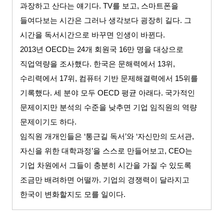
과장하고 산다는 얘기다
. TV
를 보고
,
스마트폰을
들여다보는 시간은 그러나 생각보다 굉장히 길다
.
그
시간을 독서시간으로 바꾸면 인생이 바뀐다
.
2013
년
OECD
는
24
개 회원국
16
만 명을 대상으로
직업역량을 조사했다
.
한국은 문해력에서
13
위
,
수리력에서
17
위
,
컴퓨터 기반 문제해결력에서
15
위를
기록했다
.
세 분야 모두
OECD
평균 아래다
.
국가적인
문제이지만 분석의 수준을 낮추면 기업 임직원의 역량
문제이기도 하다
.
임직원 개개인들은
‘
통근길 독서
’
와
‘
자신만의 도서관
,
자신을 위한 대학과정
’
을 스스로 만들어보고
, CEO
는
기업 차원에서 그들이 충분히 시간을 가질 수 있도록
조금만 배려하면 어떨까
.
기업의 경쟁력이 달라지고
한국이 변화할지도 모를 일이다
.