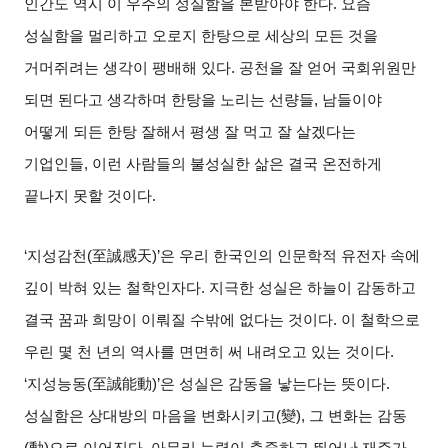
인간도 역시 이 우주의 성실함을 본받아야 한다
.
요즘
성실함을 멀리하고 오로지 한탕으로 세상의 모든 것을
거머쥐려는 생각이 팽배해 있다
.
공천을 잘 얻어 국회위원만
되면 된다고 생각하며 한탕을 노리는 선량들
,
남들이야
어떻게 되든 한탕 잘해서 평생 잘 먹고 잘 살겠다는
기업인들
,
이런 사람들의 불성실한 삶은 결국 온전하게
끝나지 못할 것이다
.
‘지성감천
(
至誠感天
)’
은 우리 한국인의 인문학적 유전자 속에
깊이 박혀 있는 철학인자다
.
지극한 성실은 하늘이 감동하고
결국 꿈과 희망이 이뤄질 수밖에 없다는 것이다
.
이 철학으로
우린 몇 천 년의 역사를 면면히 써 내려오고 있는 것이다
.
‘
지성능동
(
至誠能動
)’
은 성실은 감동을 낳는다는 뜻이다
.
성실함은 상대방의 마음을 변화시키고
(
變
),
그 변화는 감동
(
動
)
으로 이어진다
.
아무리 능력이 출중하고 뛰어난 재주가