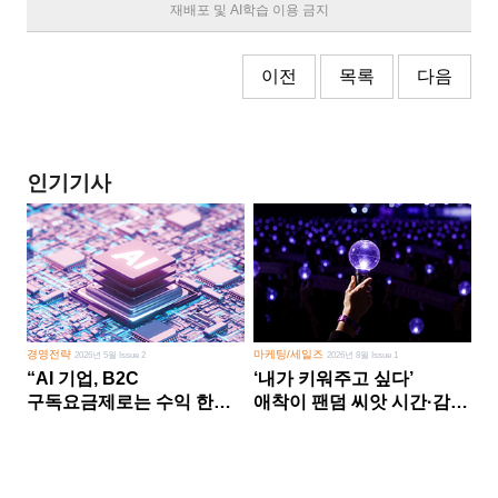
재배포 및 AI학습 이용 금지
이전
목록
다음
인기기사
경영전략
마케팅/세일즈
2026년 5월 Issue 2
2026년 8월 Issue 1
“AI 기업, B2C
‘내가 키워주고 싶다’
구독요금제로는 수익 한계
애착이 팬덤 씨앗 시간·감정
다른 사업 없이 AI 성장에만
쏟다 보면 ‘정체성
의존 땐 위기”
공동체’로