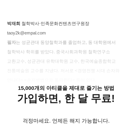
박재희
철학박사
·
민족문화컨텐츠연구원장
taoy2k@empal.com
필자
는 성균관대 동양철학과를 졸업하고
,
동 대학원에서
철학박사 학위를 받았다
.
중국사회과학원 철학연구소
교환교수
,
성균관대 유학대학원 교수
,
한국예술종합학교
전통예술원 교수를 지냈다
.
저서로
<
경영전쟁 시대 손자와
만나다
> <
손자병법으로 돌파한다
>
등이 있다
.
15,000개의 아티클을 제대로 즐기는 방법
가입하면, 한 달 무료!
걱정마세요. 언제든 해지 가능합니다.