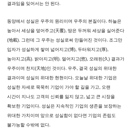
결과임을 잊어서는 안 된다
.
동양에서 성실은 우주의 원리이며 우주의 본질이다
.
하늘은
높아서 세상을 덮어주고
(
天覆
),
땅은 두꺼워 세상을 실어준다
(
地載
).
그런데 그 우주는 성실로써 만들어진 것이다
.
조그만
입자가 성실하게 쌓여 넓어지고
(
博
),
두터워지고
(
厚
),
높아지고
(
高
).
밝아지고
(
明
).
멀어지고
(
悠
),
오래된
(
久
)
결과가
우주이며 천지
(
天地
)
인 것이다
.
우주
,
결국 성실의 위대한
결과이며 성실의 위대한 현현이다
.
오늘날 위대한 기업은
성실한 자세로 묵묵히 기업이 가야 할 길을 가고
,
오랜
시간이 지나도 고객의 신뢰를 잃지 않고
,
넓고 큰 시장을
확보한 기업이다
.
성실은 지속적인 기업의 생존을 보장하는
위대한 가치이며 앞으로 성실함이 없다면 기업의 존립도
불가능할 수밖에 없다
.