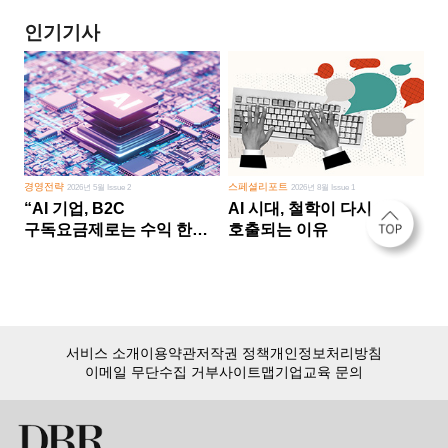
인기기사
경영전략
스페셜리포트
2026년 5월 Issue 2
2026년 8월 Issue 1
“AI 기업, B2C
AI 시대, 철학이 다시
구독요금제로는 수익 한계
호출되는 이유
다른 사업 없이 AI 성장에만
의존 땐 위기”
서비스 소개
이용약관
저작권 정책
개인정보처리방침
이메일 무단수집 거부
사이트맵
기업교육 문의