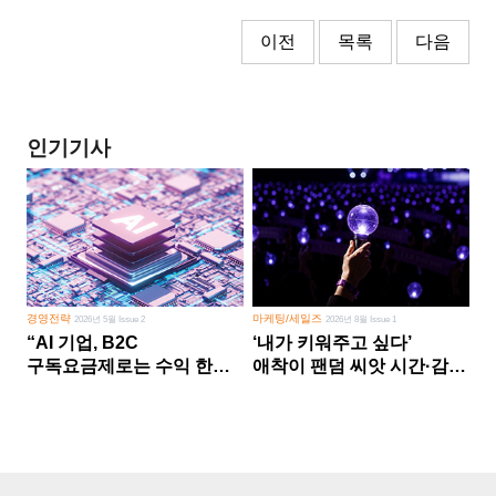
이전
목록
다음
인기기사
경영전략
마케팅/세일즈
2026년 5월 Issue 2
2026년 8월 Issue 1
“AI 기업, B2C
‘내가 키워주고 싶다’
구독요금제로는 수익 한계
애착이 팬덤 씨앗 시간·감정
다른 사업 없이 AI 성장에만
쏟다 보면 ‘정체성
의존 땐 위기”
공동체’로