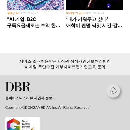
경영전략
마케팅/세일즈
2026년 5월 Issue 2
2026년 8월 Issue 1
“AI 기업, B2C
‘내가 키워주고 싶다’
구독요금제로는 수익 한계
애착이 팬덤 씨앗 시간·감정
다른 사업 없이 AI 성장에만
쏟다 보면 ‘정체성
의존 땐 위기”
공동체’로
서비스 소개
이용약관
저작권 정책
개인정보처리방침
이메일 무단수집 거부
사이트맵
기업교육 문의
동아비즈니스리뷰 사업자 정보
Copyright ⒸDONGAMEDIAN Inc. All Rights Reserved
회원 가입만 해도, DBR 월정액 서비스 첫 달 무료!
15,000여 건의 DBR 콘텐츠를
무제한으로 이용
하세요.