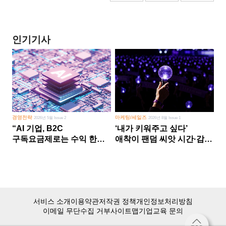
인기기사
경영전략
마케팅/세일즈
2026년 5월 Issue 2
2026년 8월 Issue 1
“AI 기업, B2C
‘내가 키워주고 싶다’
구독요금제로는 수익 한계
애착이 팬덤 씨앗 시간·감정
다른 사업 없이 AI 성장에만
쏟다 보면 ‘정체성
의존 땐 위기”
공동체’로
서비스 소개
이용약관
저작권 정책
개인정보처리방침
이메일 무단수집 거부
사이트맵
기업교육 문의