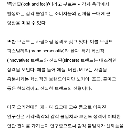
‘
룩앤필
(look and feel)’
이라고 부르는 시각과 촉각에서
발생하는 감각 불일치는 소비자들의 신제품 구매에 큰
영향을 미칠 수 있다
.
또한 브랜드는 사람처럼 성격도 갖고 있다
.
이를 브랜드
퍼스널리티
(brand personality)
라 한다
.
특히 혁신적
(innovative)
브랜드와 진실된
(sincere)
브랜드는 대조적인
성격을 보인다
.
예를 들어 애플
,
버진
, MTV
는 사람을
흥분시키는 혁신적인 브랜드이지만 노키아
,
포드
,
홀마크
등은 현실적이고 진실한 브랜드의 전형이다
.
미국 오리건대와 캐나다 요크대 교수 등으로 이뤄진
연구진은 시각
-
촉각의 감각 불일치와 브랜드 성격이 어떠한
연관 관계를 가지는지 연구함으로써 감각 불일치가 신제품을