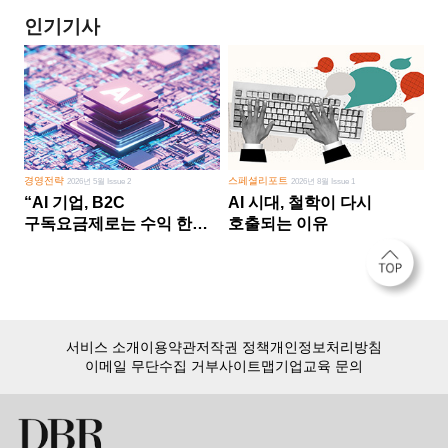
인기기사
경영전략
스페셜리포트
2026년 5월 Issue 2
2026년 8월 Issue 1
“AI 기업, B2C
AI 시대, 철학이 다시
구독요금제로는 수익 한계
호출되는 이유
다른 사업 없이 AI 성장에만
의존 땐 위기”
서비스 소개
이용약관
저작권 정책
개인정보처리방침
이메일 무단수집 거부
사이트맵
기업교육 문의