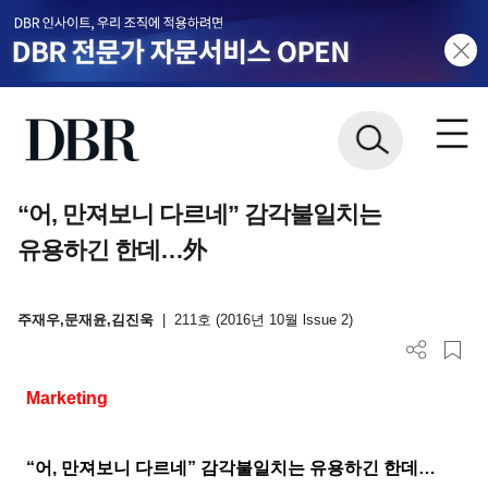
“어, 만져보니 다르네” 감각불일치는
유용하긴 한데…外
주재우,문재윤,김진욱
|
211호 (2016년 10월 lssue 2)
Marketing
“어
,
만져보니 다르네
”
감각불일치는 유용하긴 한데
…