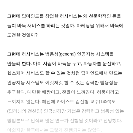
그런데 딥마인드를 창업한 하사비스는 왜 천문학적인 돈을
들여 바둑 서비스를 하려는 것일까
.
마케팅을 위해서 바둑에
도전한 것일까
?
그런데 하사비스는 범용성
(general)
인공지능 시스템을
만들려 한다
.
마치 사람이 바둑을 두고
,
자동차를 운전하고
,
헬스케어 서비스도 할 수 있는 것처럼 딥마인드에서 만드는
인공지능 시스템도 이것저것 할 수 있는 강력한 범용성을
추구한다
.
대단한 배짱이고
,
전율이 느껴진다
.
허풍이라고
느껴지지 않는다
.
예전에 카이스트 김진형 교수
(1994)
도
(
딥러닝의 전신인
)
인공신경망 기법은 강력하고 범용성 있는
방법론으로 인식돼 많은 연구가 진행될 것이라고 전망했다
.
아쉽지만 한국에서는 그렇게 진행되지는 않았다
.