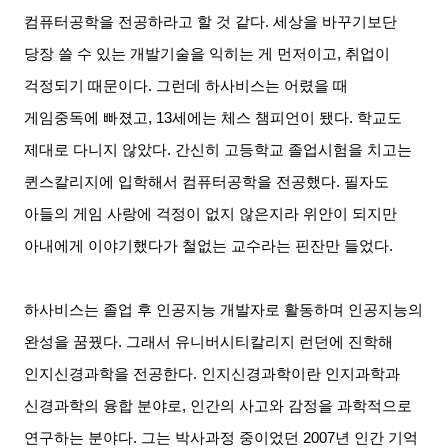
컴퓨터공학을 전공하라고 할 것 같다
.
세상을 바꾸기보단
당장 쓸 수 있는 개발기술을 익히는 게 먼저이고
,
취업이
걱정되기 때문이다
.
그런데 하사비스는 어렸을 때
게임중독에 빠졌고
, 13
세에는 체스 챔피언이 됐다
.
학교도
제대로 다니지 않았다
.
간신히 고등학교 졸업시험을 치고는
퀸스칼리지에 입학해서 컴퓨터공학을 전공했다
.
필자도
아들의 게임 사랑에 걱정이 없지 않은지라 위안이 되지만
아내에게 이야기했다가 철없는 교수라는 핀잔만 들었다
.
하사비스는 졸업 후 인공지능 개발자로 활동하며 인공지능의
완성을 꿈꿨다
.
그래서 유니버시티칼리지 런던에 진학해
인지신경과학을 전공한다
.
인지신경과학이란 인지과학과
신경과학의 융합 분야로
,
인간의 사고와 감정을 과학적으로
연구하는 분야다
.
그는 박사과정 중이었던
2007
년 인간 기억