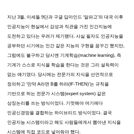
지난
3
월
,
이세돌
9
단과 구글 딥마인드
‘
알파고
’
의 대국 이후
인공지능이 현실에서 감성과 직관을 가진 인간지능에
도전하고 있다는 우려가 제기됐다
.
사실 필자도 인공지능을
공부하던 시기에는 인간 같은 지능의 구현을 꿈꾸긴 했지만
,
그럼에도 불구하고 당시엔 기계학습
(machine learning),
즉
기계가 스스로 지식을 학습을 한다는 것은 그리 설득력이
없는 얘기였다
.
당시에는 전문가의 지식을 선언적으로
정의하고
‘
만약
A
라면
B
를 하라
(IF-THEN)
’는 규칙을
기반으로 하는 전문가 시스템
(expert system)
같은
상징논리를 쓰는 방식이었다
.
기껏해야 여기에다
인공신경망을 결합하는 하이브리드 방식이었다
.
결국
인공지능 시스템이라고 해도 사람들에게서 뽑아낸 지식을
시스템에 직접 코드로 넣어줘야 했다
.