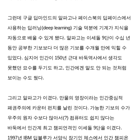
그런데 구글 딥마인드의 알파고나 페이스북의 딥페이스에서
사용하는 딥러닝
(deep learning)
기술 덕분에 기계가 지식을
자동으로 배울 수 있게 됐다
.
알파고는 이세돌
9
단이 수십 년
동안 공부한 기보보다 더 많은 기보를 수개월 만에 익힐 수
있었다
.
심지어 인간이
150
년 근대 바둑역사에서 생각도
못했던 묘수를 두기도 하고
,
인간에겐 말도 안 되는 것처럼
보이는 수도 뒀다
.
그리고 알파고가 이겼다
.
만물의 영장이라는 인간중심적
패권주의에 카운터 펀치를 날린 것이다
.
가능한 기보의 수가
우주의 원자 수보다 많아서
(?)
컴퓨터도 쉽지 않다는
바둑에서 인간계 최고 챔피언격인 이세돌
9
단을 이겼다
.
1997
년
IBM
딥블루가 서양식 장기인 체스에서 인간 챔피온