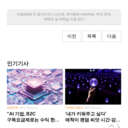
Copyright Ⓒ 동아비즈니스리뷰. All rights reserved. 무단 전재,
재배포 및 AI학습 이용 금지
이전
목록
다음
인기기사
경영전략
마케팅/세일즈
2026년 5월 Issue 2
2026년 8월 Issue 1
“AI 기업, B2C
‘내가 키워주고 싶다’
구독요금제로는 수익 한계
애착이 팬덤 씨앗 시간·감정
다른 사업 없이 AI 성장에만
쏟다 보면 ‘정체성