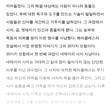
끼어들었다
.
그의 해결 대상에는 사람이 아니라 동물도
있었다
.
부에 대한 욕구와 도구를 만드는 기술이 발달하면서
사람들은 산야를 개간하고 거주지를 넓혀갔다
.
그 과정에서
사자
,
곰
,
멧돼지가 인간과 충돌하게 됐다
.
그는 농부와
목동의 의뢰를 받아 이런 맹수를 사냥했다
.
헤라클레스의
전설에서 가장 유명한 이야기가 그의
10
가지 모험이다
.
10
가지 모험에서 첫 번째 과업이 네메아의 사자 사냥이다
.
네메아의 사자는 거대하고 칼과 창이 들어가지 않는 단단한
피부를 지닌 괴수였다
.
그 사자와 대적한 헤라클레스는 무기
대신 자신의 괴력을 이용해 사자의 목을 졸라 죽인다
.
그리고
사자 발톱을 빼고 가죽을 벗겨 자신의 갑옷으로 삼는다
.
이후
네메아의 사자 가죽은 수많은 전투에서 헤라클레스를
보호해줬고 그를 상징하는 트레이드마크가 됐다
.