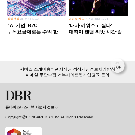
경영전략
마케팅/세일즈
2026년 5월 Issue 2
2026년 8월 Issue 1
“AI 기업, B2C
‘내가 키워주고 싶다’
구독요금제로는 수익 한계
애착이 팬덤 씨앗 시간·감정
다른 사업 없이 AI 성장에만
쏟다 보면 ‘정체성
의존 땐 위기”
공동체’로
서비스 소개
이용약관
저작권 정책
개인정보처리방침
이메일 무단수집 거부
사이트맵
기업교육 문의
동아비즈니스리뷰 사업자 정보
Copyright ⒸDONGAMEDIAN Inc. All Rights Reserved
회원 가입만 해도, DBR 월정액 서비스 첫 달 무료!
15,000여 건의 DBR 콘텐츠를
무제한으로 이용
하세요.