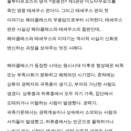
플루타르코스의 명저
<
영웅전
>
제
1
편은 미노타우로스를
죽인 영웅 테세우스 편이다
.
그리고 테세우스 편의 첫
이야기는 헤라클레스의 무용담으로부터 시작한다
.
테세우스
편은 사실상 헤라클레스와 테세우스의 합편인데
,
헤라클레스와 테세우스의 이야기는 역사적 사실이 신화로
변신하는 과정을 보여주는 멋진 사례다
.
헤라클레스가 등장한 시대는 원시시대 이후로 형성돼온 씨족
또는 부족사회가 분화하고 해체되던 시기였다
.
촌락에는
상류의 권력자와 귀족층이 생기고
,
부자와 가난한 사람도
생겼다
.
상류층과 하류층에서 모두 자기 가족
,
집단에서
도태되거나 이탈하는 사람이 발생했다
.
권력가
,
귀족가문에서는 권력계승이나 상속에서 소외되는 사람과
서자들이 발생했고
,
하류층에서는 빈곤으로 몰락하거나
노비가 되는 사람이 생겨났다
.
어떤 이들은 새로운 삶을