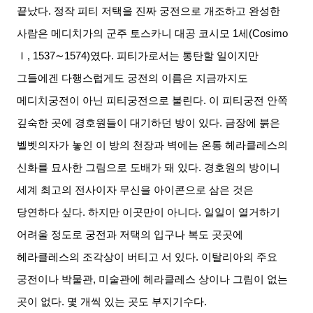
끝났다
.
정작 피티 저택을 진짜 궁전으로 개조하고 완성한
사람은 메디치가의 군주 토스카니 대공 코시모
1
세
(Cosimo
Ｉ
, 1537∼1574)
였다
.
피티가로서는 통탄할 일이지만
그들에겐 다행스럽게도 궁전의 이름은 지금까지도
메디치궁전이 아닌 피티궁전으로 불린다
.
이 피티궁전 안쪽
깊숙한 곳에 경호원들이 대기하던 방이 있다
.
금장에 붉은
벨벳의자가 놓인 이 방의 천장과 벽에는 온통 헤라클레스의
신화를 묘사한 그림으로 도배가 돼 있다
.
경호원의 방이니
세계 최고의 전사이자 무신을 아이콘으로 삼은 것은
당연하다 싶다
.
하지만 이곳만이 아니다
.
일일이 열거하기
어려울 정도로 궁전과 저택의 입구나 복도 곳곳에
헤라클레스의 조각상이 버티고 서 있다
.
이탈리아의 주요
궁전이나 박물관
,
미술관에 헤라클레스 상이나 그림이 없는
곳이 없다
.
몇 개씩 있는 곳도 부지기수다
.