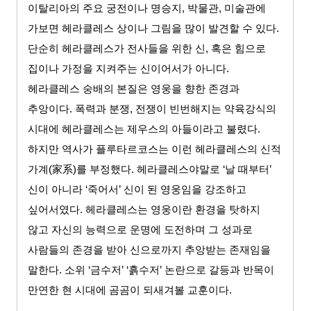
이탈리아의 주요 궁전이나 명승지
,
박물관
,
미술관에
가보면 헤라클레스 상이나 그림을 많이 발견할 수 있다
.
단순히 헤라클레스가 전사들을 위한 신
,
혹은 힘으로
집이나 가정을 지켜주는 신이어서가 아니다
.
헤라클레스 숭배의 본질은 영웅을 향한 존경과
추앙이다
.
폭력과 분쟁
,
전쟁이 빈번해지는 약육강식의
시대에 헤라클레스는 제우스의 아들이라고 불렸다
.
하지만 역사가 플루타르코스는 이런 헤라클레스의 신적
가계
(
家系
)
를 부정했다
.
헤라클레스야말로
‘
날 때부터
’
신이 아니라
‘
죽어서
’
신이 된 영웅임을 강조하고
싶어서였다
.
헤라클레스는 영웅이란 환경을 탓하지
않고 자신의 능력으로 운명에 도전하며 그 성과로
사람들의 존경을 받아 신으로까지 추앙받는 존재임을
말한다
.
소위
‘
금수저
’ ‘
흙수저
’
논란으로 갈등과 반목이
만연한 현 시대에 곰곰이 되새겨볼 교훈이다
.