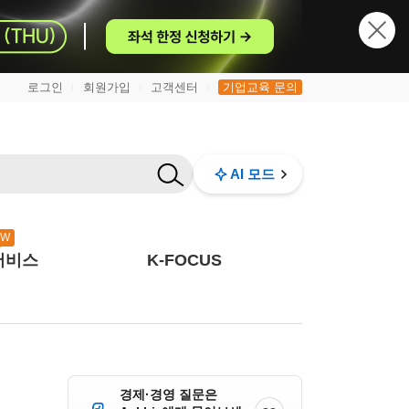
로그인
회원가입
고객센터
기업교육 문의
|
|
|
AI 모드
EW
서비스
K-FOCUS
경제·경영 질문은