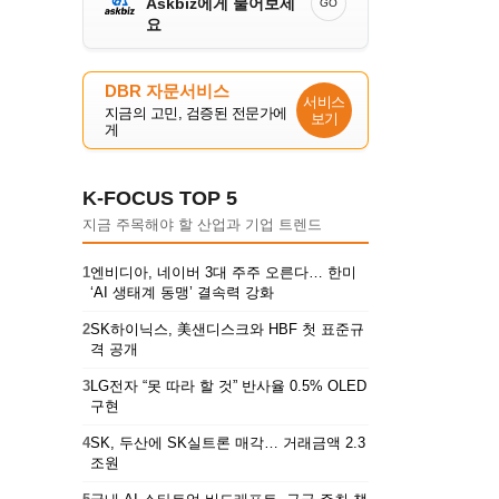
Askbiz에게 물어보세
GO
요
DBR 자문서비스
서비스
지금의 고민, 검증된 전문가에
보기
게
K-FOCUS TOP 5
지금 주목해야 할 산업과 기업 트렌드
1
엔비디아, 네이버 3대 주주 오른다… 한미
‘AI 생태계 동맹’ 결속력 강화
2
SK하이닉스, 美샌디스크와 HBF 첫 표준규
격 공개
3
LG전자 “못 따라 할 것” 반사율 0.5% OLED
구현
4
SK, 두산에 SK실트론 매각… 거래금액 2.3
조원