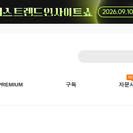
N
PREMIUM
구독
자문