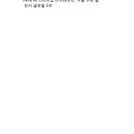
5
국내 AI 스타트업 비드래프트, 구글 주최 챌
린지 글로벌 1위