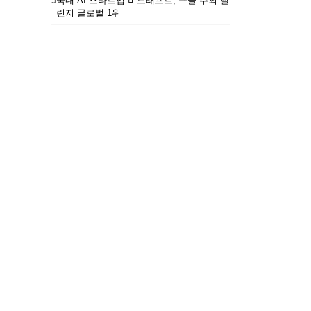
5
국내 AI 스타트업 비드래프트, 구글 주최 챌
린지 글로벌 1위