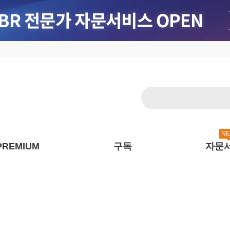
N
PREMIUM
구독
자문