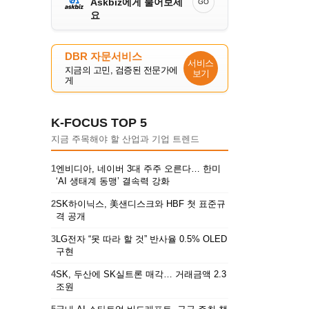
Askbiz에게 물어보세
GO
요
DBR 자문서비스
서비스
지금의 고민, 검증된 전문가에
보기
게
K-FOCUS TOP 5
지금 주목해야 할 산업과 기업 트렌드
1
엔비디아, 네이버 3대 주주 오른다… 한미
‘AI 생태계 동맹’ 결속력 강화
2
SK하이닉스, 美샌디스크와 HBF 첫 표준규
격 공개
3
LG전자 “못 따라 할 것” 반사율 0.5% OLED
구현
4
SK, 두산에 SK실트론 매각… 거래금액 2.3
조원