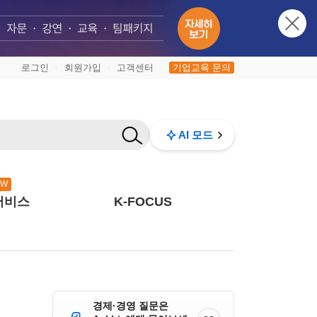
로그인
회원가입
고객센터
기업교육 문의
|
|
|
AI 모드
EW
서비스
K-FOCUS
경제·경영 질문은