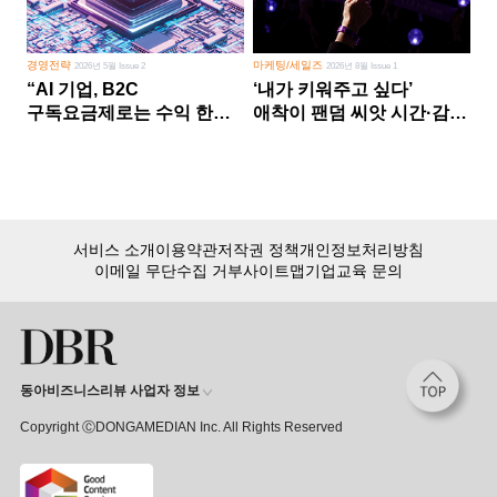
경영전략
마케팅/세일즈
2026년 5월 Issue 2
2026년 8월 Issue 1
“AI 기업, B2C
‘내가 키워주고 싶다’
구독요금제로는 수익 한계
애착이 팬덤 씨앗 시간·감정
다른 사업 없이 AI 성장에만
쏟다 보면 ‘정체성
의존 땐 위기”
공동체’로
서비스 소개
이용약관
저작권 정책
개인정보처리방침
이메일 무단수집 거부
사이트맵
기업교육 문의
동아비즈니스리뷰 사업자 정보
Copyright ⒸDONGAMEDIAN Inc. All Rights Reserved
회원 가입만 해도, DBR 월정액 서비스 첫 달 무료!
15,000여 건의 DBR 콘텐츠를
무제한으로 이용
하세요.