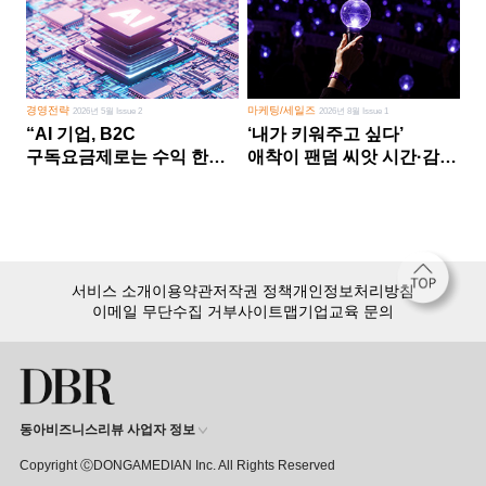
경영전략
마케팅/세일즈
2026년 5월 Issue 2
2026년 8월 Issue 1
“AI 기업, B2C
‘내가 키워주고 싶다’
구독요금제로는 수익 한계
애착이 팬덤 씨앗 시간·감정
다른 사업 없이 AI 성장에만
쏟다 보면 ‘정체성
의존 땐 위기”
공동체’로
서비스 소개
이용약관
저작권 정책
개인정보처리방침
이메일 무단수집 거부
사이트맵
기업교육 문의
동아비즈니스리뷰 사업자 정보
Copyright ⒸDONGAMEDIAN Inc. All Rights Reserved