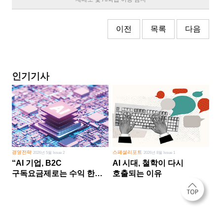
이전
목록
다음
인기기사
경영전략
스페셜리포트
2026년 5월 Issue 2
2026년 8월 Issue 1
“AI 기업, B2C
AI 시대, 철학이 다시
구독요금제로는 수익 한계
호출되는 이유
다른 사업 없이 AI 성장에만
의존 땐 위기”