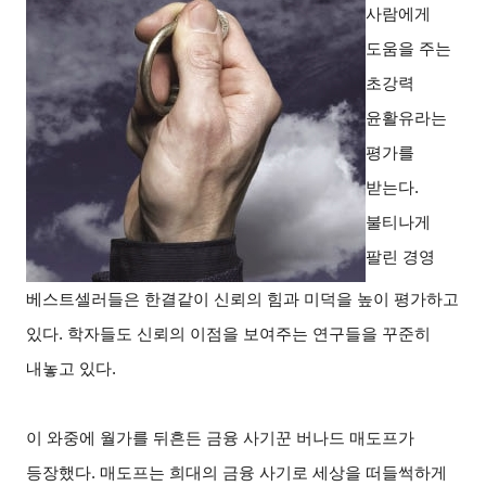
사람에게
도움을 주는
초강력
윤활유라는
평가를
받는다.
불티나게
팔린 경영
베스트셀러들은 한결같이 신뢰의 힘과 미덕을 높이 평가하고
있다. 학자들도 신뢰의 이점을 보여주는 연구들을 꾸준히
내놓고 있다.
이 와중에 월가를 뒤흔든 금융 사기꾼 버나드 매도프가
등장했다. 매도프는 희대의 금융 사기로 세상을 떠들썩하게