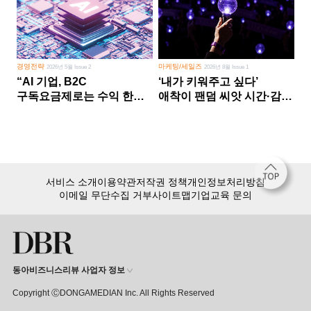
경영전략
마케팅/세일즈
2026년 5월 Issue 2
2026년 8월 Issue 1
“AI 기업, B2C
‘내가 키워주고 싶다’
구독요금제로는 수익 한계
애착이 팬덤 씨앗 시간·감정
다른 사업 없이 AI 성장에만
쏟다 보면 ‘정체성
의존 땐 위기”
공동체’로
서비스 소개
이용약관
저작권 정책
개인정보처리방침
이메일 무단수집 거부
사이트맵
기업교육 문의
동아비즈니스리뷰 사업자 정보
Copyright ⒸDONGAMEDIAN Inc. All Rights Reserved