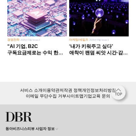
경영전략
마케팅/세일즈
2026년 5월 Issue 2
2026년 8월 Issue 1
“AI 기업, B2C
‘내가 키워주고 싶다’
구독요금제로는 수익 한계
애착이 팬덤 씨앗 시간·감정
다른 사업 없이 AI 성장에만
쏟다 보면 ‘정체성
의존 땐 위기”
공동체’로
서비스 소개
이용약관
저작권 정책
개인정보처리방침
이메일 무단수집 거부
사이트맵
기업교육 문의
동아비즈니스리뷰 사업자 정보