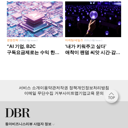
경영전략
마케팅/세일즈
2026년 5월 Issue 2
2026년 8월 Issue 1
“AI 기업, B2C
‘내가 키워주고 싶다’
구독요금제로는 수익 한계
애착이 팬덤 씨앗 시간·감정
다른 사업 없이 AI 성장에만
쏟다 보면 ‘정체성
의존 땐 위기”
공동체’로
서비스 소개
이용약관
저작권 정책
개인정보처리방침
이메일 무단수집 거부
사이트맵
기업교육 문의
동아비즈니스리뷰 사업자 정보