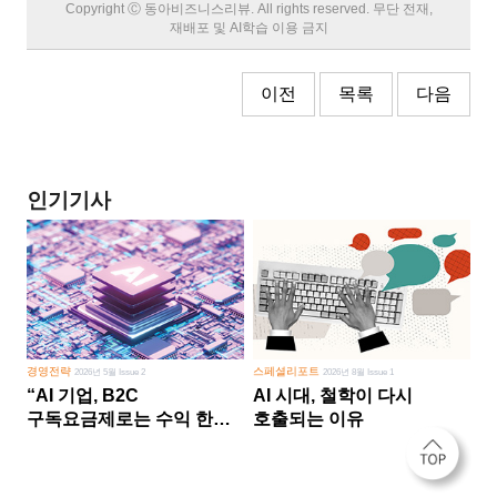
Copyright Ⓒ 동아비즈니스리뷰. All rights reserved. 무단 전재,
재배포 및 AI학습 이용 금지
이전
목록
다음
인기기사
경영전략
스페셜리포트
2026년 5월 Issue 2
2026년 8월 Issue 1
“AI 기업, B2C
AI 시대, 철학이 다시
구독요금제로는 수익 한계
호출되는 이유
다른 사업 없이 AI 성장에만
의존 땐 위기”