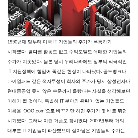
1990
년대 말부터 미국
IT
기업들의 주가가 폭등하기
시작했다
.
별다른 활동도 없고 수익모델도 애매한 기업들의
주가가 치솟았다
.
물론 당시 우리나라에도 정부의 적극적인
IT
지원정책에 힘입어 똑같은 현상이 나타났다
.
골드뱅크나
다이얼패드 같은 적자투성이 회사의 주가가 당시 삼성전자나
현대중공업 못지 않은 수준까지 올랐다는 사실을 생각해보면
이해가 될 것이다
.
특별히
IT
분야와 관련이 없는 기업들도
이름을
‘OOO.com’
으로 바꾸기만 하면 주가가 몇 배로 뛰던
시기였다
.
그러나 이런 거품도 잠시였다
. 2000
년부터 거의
대부분
IT
기업들이 파산했으며 살아남은 기업들의 주가는