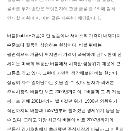
올바른 투자 방안은 무엇인지에 관한 글을 총
4
회에 걸쳐
연재할 계획이며
,
이번 글은 제
4
편에 해당합니다
.
버블
(bubble·
거품
)
이란 상품이나 서비스의 가격이 내재가치
수준보다 월등히 상승하는 현상이다
.
버블 뒤에는
필연적으로 거품이 꺼지면서 가격이 폭락하게 된다
.
현재 전
세계는 미국의 부동산 버블에서 시작한 금융위기 때문에 큰
고통을 겪고 있다
.
그런데 가만히 생각해보면 버블 현상이
상당히 자주 일어난다는 것을 알 수 있다
.
필자가 겪어본
주식시장의 버블만 해도
2000
년까지의
IT
버블과 그 뒤 거품
붕괴로 인해
2001
년까지 벌어졌던 위기
, 1996
년 외환위기
직전까지의 버블과
1997
년부터 벌어졌던 경제위기 등을 들
수 있다
.
그리고 가장 최근의 버블이 바로
2007
년까지의
부동산 경기호황에서 초래됐던 주식시장의 버블과 그 이후의