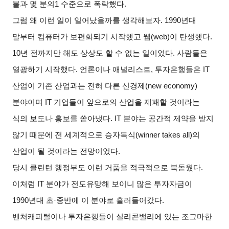
불과 몇 분의
1
수준으로 폭락했다
.
그럼 왜 이런 일이 일어났을까를 생각해보자
. 1990
년대
말부터 컴퓨터가 보편화되기 시작했고 웹
(web)
이 탄생했다
.
10
년 전까지만 해도 상상도 할 수 없는 일이었다
.
사람들은
열광하기 시작했다
.
언론이나 애널리스트
,
투자은행들은
IT
산업이 기존 산업과는 전혀 다른 신경제
(new economy)
분야이며
IT
기업들이 앞으로의 산업을 제패할 것이라는
식의 보도나 홍보를 쏟아냈다
. IT
분야는 공간적 제약을 받지
않기 때문에 전 세계적으로 승자독식
(winner takes all)
의
산업이 될 것이라는 전망이었다
.
당시 클린턴 행정부도 이런 거품을 적극적으로 북돋웠다
.
이처럼
IT
분야가 전도유망해 보이니 많은 투자자금이
1990
년대 초
·
중반에 이 분야로 흘러들어갔다
.
벤처캐피털이나 투자은행들이 실리콘밸리에 있는 조그마한