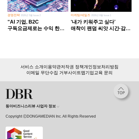
경영전략
마케팅/세일즈
2026년 5월 Issue 2
2026년 8월 Issue 1
“AI 기업, B2C
‘내가 키워주고 싶다’
구독요금제로는 수익 한계
애착이 팬덤 씨앗 시간·감정
다른 사업 없이 AI 성장에만
쏟다 보면 ‘정체성
의존 땐 위기”
공동체’로
서비스 소개
이용약관
저작권 정책
개인정보처리방침
이메일 무단수집 거부
사이트맵
기업교육 문의
동아비즈니스리뷰 사업자 정보
Copyright ⒸDONGAMEDIAN Inc. All Rights Reserved
회원 가입만 해도, DBR 월정액 서비스 첫 달 무료!
15,000여 건의 DBR 콘텐츠를
무제한으로 이용
하세요.