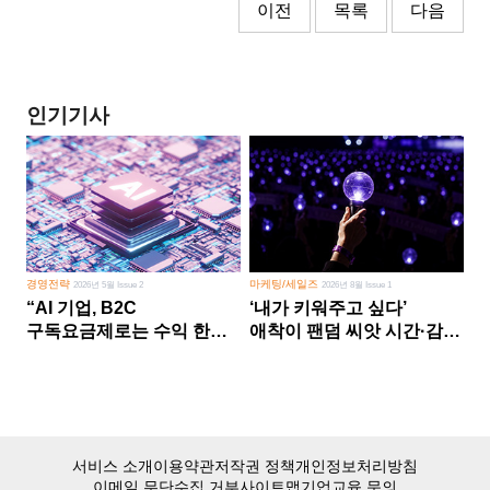
이전
목록
다음
인기기사
경영전략
마케팅/세일즈
2026년 5월 Issue 2
2026년 8월 Issue 1
“AI 기업, B2C
‘내가 키워주고 싶다’
구독요금제로는 수익 한계
애착이 팬덤 씨앗 시간·감정
다른 사업 없이 AI 성장에만
쏟다 보면 ‘정체성
의존 땐 위기”
공동체’로
서비스 소개
이용약관
저작권 정책
개인정보처리방침
이메일 무단수집 거부
사이트맵
기업교육 문의