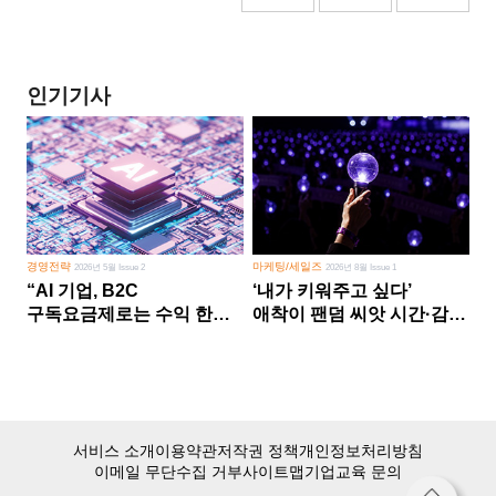
인기기사
경영전략
마케팅/세일즈
2026년 5월 Issue 2
2026년 8월 Issue 1
“AI 기업, B2C
‘내가 키워주고 싶다’
구독요금제로는 수익 한계
애착이 팬덤 씨앗 시간·감정
다른 사업 없이 AI 성장에만
쏟다 보면 ‘정체성
의존 땐 위기”
공동체’로
서비스 소개
이용약관
저작권 정책
개인정보처리방침
이메일 무단수집 거부
사이트맵
기업교육 문의