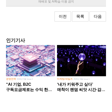
재배포 및 AI학습 이용 금지
이전
목록
다음
인기기사
경영전략
마케팅/세일즈
2026년 5월 Issue 2
2026년 8월 Issue 1
“AI 기업, B2C
‘내가 키워주고 싶다’
구독요금제로는 수익 한계
애착이 팬덤 씨앗 시간·감정
다른 사업 없이 AI 성장에만
쏟다 보면 ‘정체성
의존 땐 위기”
공동체’로