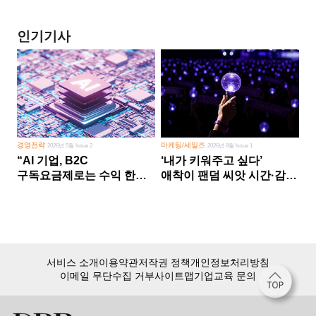
인기기사
경영전략
마케팅/세일즈
2026년 5월 Issue 2
2026년 8월 Issue 1
“AI 기업, B2C
‘내가 키워주고 싶다’
구독요금제로는 수익 한계
애착이 팬덤 씨앗 시간·감정
다른 사업 없이 AI 성장에만
쏟다 보면 ‘정체성
의존 땐 위기”
공동체’로
서비스 소개
이용약관
저작권 정책
개인정보처리방침
이메일 무단수집 거부
사이트맵
기업교육 문의