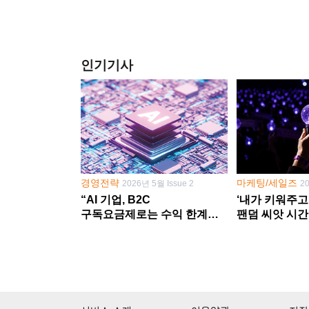
인기기사
경영전략
마케팅/세일즈
2026년 5월 Issue 2
2
“AI 기업, B2C
‘내가 키워주고
구독요금제로는 수익 한계
팬덤 씨앗 시간
다른 사업 없이 AI 성장에만
‘정체성 공동체
의존 땐 위기”