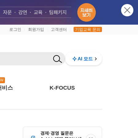
로그인
회원가입
고객센터
기업교육 문의
|
|
|
AI 모드
EW
서비스
K-FOCUS
경제·경영 질문은