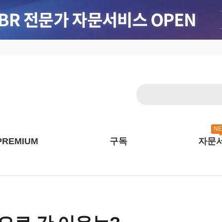
N
PREMIUM
구독
자문