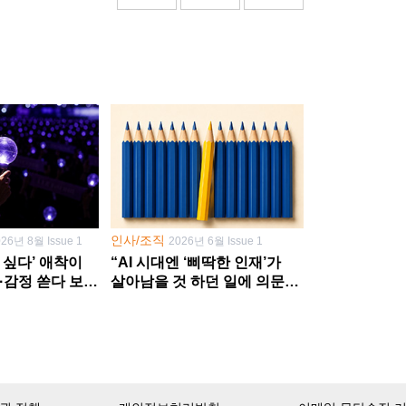
인사/조직
026년 8월 Issue 1
2026년 6월 Issue 1
 싶다’ 애착이
“AI 시대엔 ‘삐딱한 인재’가
·감정 쏟다 보면
살아남을 것 하던 일에 의문
’로
던지고 새 문제 발굴해야”