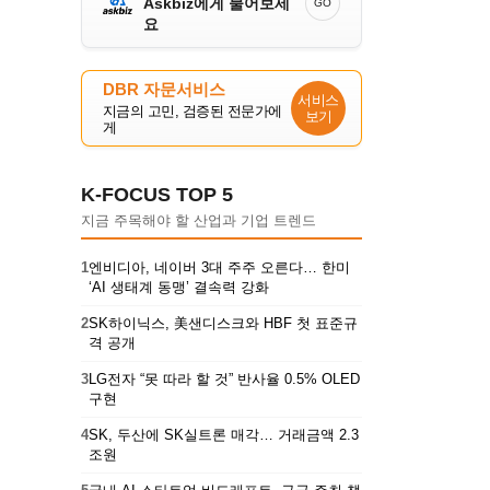
Askbiz에게 물어보세
GO
요
DBR 자문서비스
서비스
지금의 고민, 검증된 전문가에
보기
게
K-FOCUS TOP 5
지금 주목해야 할 산업과 기업 트렌드
1
엔비디아, 네이버 3대 주주 오른다… 한미
‘AI 생태계 동맹’ 결속력 강화
2
SK하이닉스, 美샌디스크와 HBF 첫 표준규
격 공개
3
LG전자 “못 따라 할 것” 반사율 0.5% OLED
구현
4
SK, 두산에 SK실트론 매각… 거래금액 2.3
조원