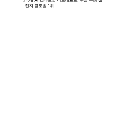
5
국내 AI 스타트업 비드래프트, 구글 주최 챌
린지 글로벌 1위