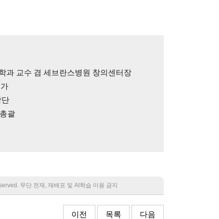
교육학과 교수 겸 세브란스병원 창의센터장
문가
창단
영총괄
 reserved. 무단 전재, 재배포 및 AI학습 이용 금지
이전
목록
다음