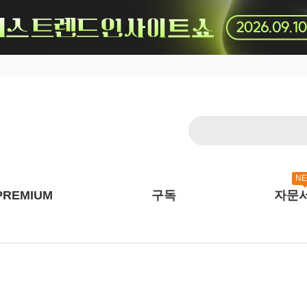
N
PREMIUM
구독
자문