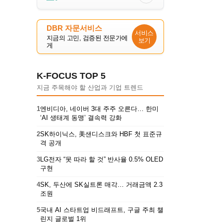
DBR 자문서비스
서비스
지금의 고민, 검증된 전문가에
보기
게
K-FOCUS TOP 5
지금 주목해야 할 산업과 기업 트렌드
1
엔비디아, 네이버 3대 주주 오른다… 한미
‘AI 생태계 동맹’ 결속력 강화
2
SK하이닉스, 美샌디스크와 HBF 첫 표준규
격 공개
3
LG전자 “못 따라 할 것” 반사율 0.5% OLED
구현
4
SK, 두산에 SK실트론 매각… 거래금액 2.3
조원
5
국내 AI 스타트업 비드래프트, 구글 주최 챌
린지 글로벌 1위