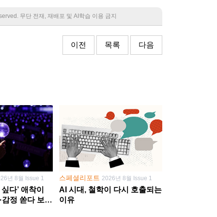
 reserved. 무단 전재, 재배포 및 AI학습 이용 금지
이전
목록
다음
스페셜리포트
026년 8월 Issue 1
2026년 8월 Issue 1
 싶다’ 애착이
AI 시대, 철학이 다시 호출되는
·감정 쏟다 보면
이유
’로