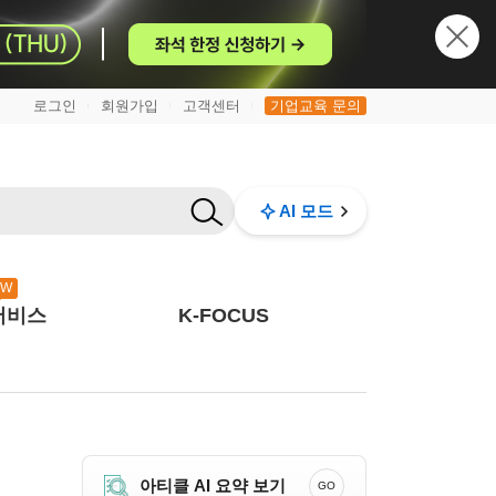
로그인
회원가입
고객센터
기업교육 문의
|
|
|
AI 모드
EW
서비스
K-FOCUS
아티클 AI 요약 보기
GO