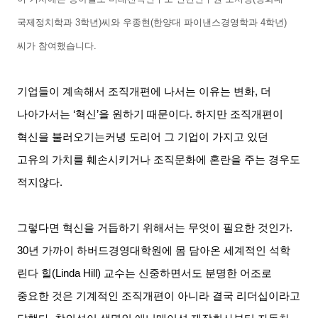
국제정치학과
3
학년
)
씨와 우종현
(
한양대 파이낸스경영학과
4
학년
)
씨가 참여했습니다
.
기업들이 계속해서 조직개편에 나서는 이유는 변화
,
더
나아가서는
‘
혁신
’
을 원하기 때문이다
.
하지만 조직개편이
혁신을 불러오기는커녕 도리어 그 기업이 가지고 있던
고유의 가치를 훼손시키거나 조직문화에 혼란을 주는 경우도
적지
않다
.
그렇다면 혁신을 거듭하기 위해서는 무엇이 필요한 것인가
.
30
년 가까이 하버드경영대학원에 몸 담아온 세계적인 석학
린다 힐
(Linda Hill)
교수는 신중하면서도 분명한 어조로
중요한 것은 기계적인 조직개편이 아니라 결국 리더십이라고