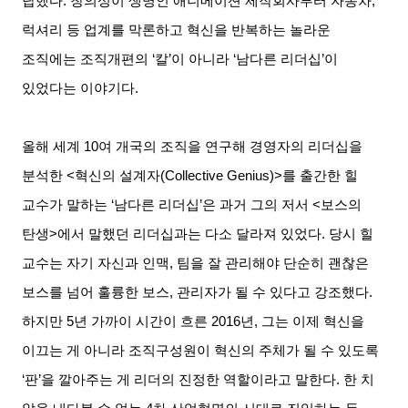
답했다
.
창의성이 생명인 애니메이션 제작회사부터 자동차
,
럭셔리 등 업계를 막론하고 혁신을 반복하는 놀라운
조직에는 조직개편의
‘
칼
’
이 아니라
‘
남다른 리더십
’
이
있었다는 이야기다
.
올해 세계
10
여 개국의 조직을 연구해 경영자의 리더십을
분석한
<
혁신의 설계자
(Collective Genius)>
를 출간한 힐
교수가 말하는
‘
남다른 리더십
’
은 과거 그의 저서
<
보스의
탄생
>
에서 말했던 리더십과는 다소 달라져 있었다
.
당시 힐
교수는 자기 자신과 인맥
,
팀을 잘 관리해야 단순히 괜찮은
보스를 넘어 훌륭한 보스
,
관리자가 될 수 있다고 강조했다
.
하지만
5
년 가까이 시간이 흐른
2016
년
,
그는 이제 혁신을
이끄는 게 아니라 조직구성원이 혁신의 주체가 될 수 있도록
‘
판
’
을 깔아주는 게 리더의 진정한 역할이라고 말한다
.
한 치