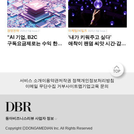
경영전략
마케팅/세일즈
2026년 5월 Issue 2
2026년 8월 Issue 1
“AI 기업, B2C
‘내가 키워주고 싶다’
구독요금제로는 수익 한계
애착이 팬덤 씨앗 시간·감정
다른 사업 없이 AI 성장에만
쏟다 보면 ‘정체성
의존 땐 위기”
공동체’로
서비스 소개
이용약관
저작권 정책
개인정보처리방침
이메일 무단수집 거부
사이트맵
기업교육 문의
동아비즈니스리뷰 사업자 정보
Copyright ⒸDONGAMEDIAN Inc. All Rights Reserved