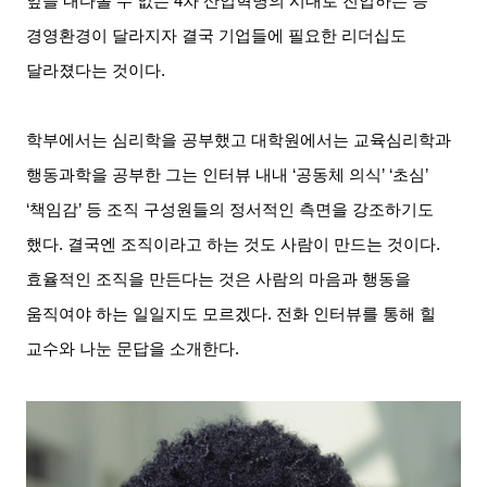
앞을 내다볼 수 없는
4
차 산업혁명의 시대로 진입하는 등
경영환경이 달라지자 결국 기업들에 필요한 리더십도
달라졌다는 것이다
.
학부에서는 심리학을 공부했고 대학원에서는 교육심리학과
행동과학을 공부한 그는 인터뷰 내내
‘
공동체 의식
’ ‘
초심
’
‘
책임감
’
등 조직 구성원들의 정서적인 측면을 강조하기도
했다
.
결국엔 조직이라고 하는 것도 사람이 만드는 것이다
.
효율적인 조직을 만든다는 것은 사람의 마음과 행동을
움직여야 하는 일일지도 모르겠다
.
전화 인터뷰를 통해 힐
교수와 나눈 문답을 소개한다
.