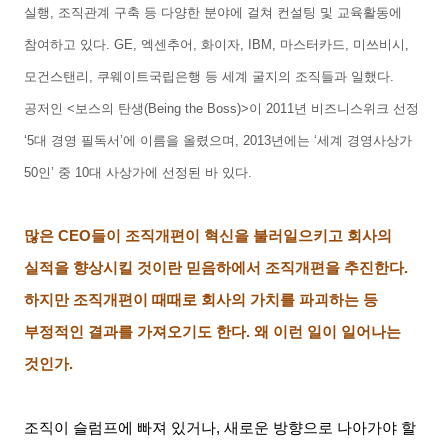
실행
,
조직관계 구축 등 다양한 분야에 걸쳐 컨설팅 및 교육활동에
참여하고 있다
. GE,
엑센추어
,
화이자
, IBM,
마스터카드
,
미쓰비시
,
모건스탠리
,
쿠웨이트국립은행 등 세계 굴지의 조직들과 일했다
.
공저인
<
보스의 탄생
(Being the Boss)>
이
2011
년 비즈니스위크 선정
‘5
대 경영 필독서
’
에 이름을 올렸으며
, 2013
년에는
‘
세계 경영사상가
50
인
’
중
10
대 사상가에 선정된 바 있다
.
많은
CEO
들이 조직개편이 혁신을 불러일으키고 회사의
실적을 향상시킬 것이란 믿음하에서 조직개편을 추진한다
.
하지만 조직개편이 때때로 회사의 가치를 파괴하는 등
부정적인 결과를 가져오기도 한다
.
왜 이런 일이 일어나는
것인가
.
조직이 슬럼프에 빠져 있거나
,
새로운 방향으로 나아가야 할