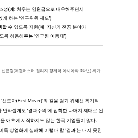
 조성
(
예
:
처우는 임원급으로 대우해주면서
있게 하는
‘
연구위원 제도
’)
할 수 있도록 지원
(
예
:
자신의 전공 분야가
있도록 허용해주는
‘
연구원 이동제
’)
 신은경
(
매캘러스터 컬리지 경제학
·
아시아학
3
학년
)
씨가
‘
선도자
(First Mover)’
의 길을 걷기 위해선 획기적
만 안타깝게도
‘
결과주의
’
에 집착한 나머지 제대로 된
을 애초에 시작하지도 않는 한국 기업들이 많다
.
비록 상업화에 실패해 이렇다 할
‘
결과
’
는 내지 못한