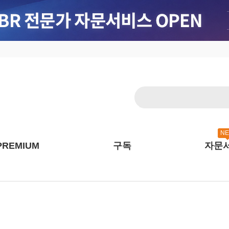
N
PREMIUM
구독
자문