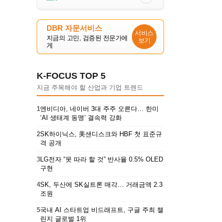
DBR 자문서비스
서비스
지금의 고민, 검증된 전문가에
보기
게
K-FOCUS TOP 5
지금 주목해야 할 산업과 기업 트렌드
1
엔비디아, 네이버 3대 주주 오른다… 한미
‘AI 생태계 동맹’ 결속력 강화
2
SK하이닉스, 美샌디스크와 HBF 첫 표준규
격 공개
3
LG전자 “못 따라 할 것” 반사율 0.5% OLED
구현
4
SK, 두산에 SK실트론 매각… 거래금액 2.3
조원
5
국내 AI 스타트업 비드래프트, 구글 주최 챌
린지 글로벌 1위