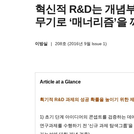
혁신적 R&D는 개념부
무기로 ‘매너리즘’을 
이방실
|
208호 (2016년 9월 lssue 1)
Article at a Glance
획기적
R&D
과제의 성공 확률을 높이기 위한 
1)
초기 단계 아이디어의 콘셉트를 검증하는 데
연구과제를 수행하기 전
‘
신규 과제 탐색그룹
’
을