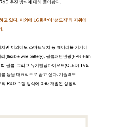
R&D
추진 방식에 대해 들어봤다
.
하고 있다
.
이외에
LG
화학이
‘
선도자
’
의 지위에
라
.
이지만 이외에도 스마트워치 등 웨어러블 기기에
터리
(flexible wire battery),
필름패턴편광
(FPR·Film
학 필름
,
그리고 유기발광다이오드
(OLED) TV
의
름 등을 대표적으로 꼽고 싶다
.
기술력도
표적
R&D
수행 방식에 따라 개발된 상징적