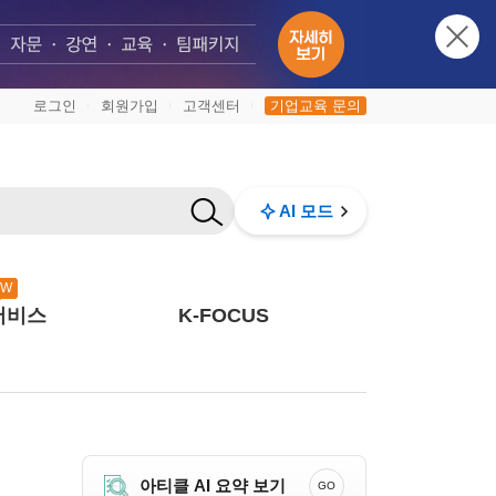
로그인
회원가입
고객센터
기업교육 문의
|
|
|
AI 모드
EW
서비스
K-FOCUS
아티클 AI 요약 보기
GO