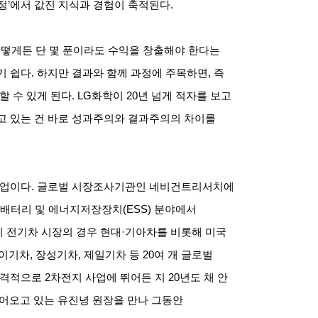
정
’
에서 값진 지식과 경험이 축적된다
.
떻게든 단 몇 푼이라도 수익을 창출해야 한다는
기 쉽다
.
하지만 결과와 함께 과정에 주목하면
,
즉
할 수 있게 된다
. LG
화학이
20
년 넘게 적자를 보고
고 있는 건 바로 성과주의와 결과주의의 차이를
기업이다
.
글로벌 시장조사기관인 네비건트리서치에
 배터리 및 에너지저장장치
(ESS)
분야에서
 전기차 시장의 경우 현대
·
기아차를 비롯해 미국
하이기차
,
장성기차
,
제일기차 등
20
여 개 글로벌
본격적으로
2
차전지 사업에 뛰어든 지
20
년도 채 안
어오고 있는 유진녕 원장을 만나 그동안