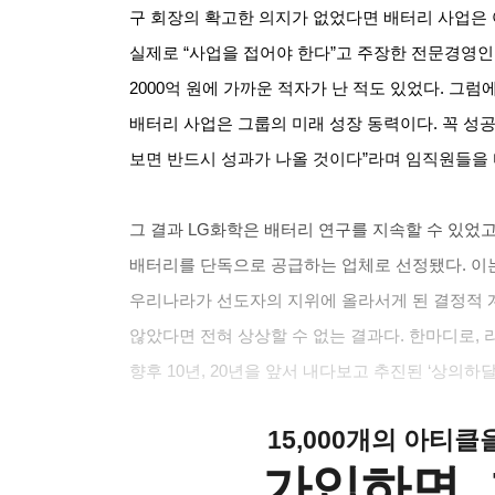
구 회장의 확고한 의지가 없었다면 배터리 사업은
실제로
“
사업을 접어야 한다
”
고 주장한 전문경영인
2000
억 원에 가까운 적자가 난 적도 있었다
.
그럼에
배터리 사업은 그룹의 미래 성장 동력이다
.
꼭 성
보면 반드시 성과가 나올 것이다
”
라며 임직원들을
그 결과
LG
화학은 배터리 연구를 지속할 수 있었
배터리를 단독으로 공급하는 업체로 선정됐다
.
이
우리나라가 선도자의 지위에 올라서게 된 결정적 
않았다면 전혀 상상할 수 없는 결과다
.
한마디로
,
향후
10
년
, 20
년을 앞서 내다보고 추진된
‘
상의하
15,000개의 아티
가입하면, 