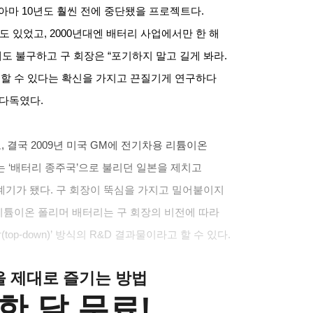
 아마
10
년도 훨씬 전에 중단됐을 프로젝트다
.
도 있었고
, 2000
년대엔 배터리 사업에서만 한 해
도 불구하고 구 회장은
“
포기하지 말고 길게 봐라
.
공할 수 있다는 확신을 가지고 끈질기게 연구하다
 다독였다
.
고
,
결국
2009
년 미국
GM
에 전기차용 리튬이온
는
‘
배터리 종주국
’
으로 불리던 일본을 제치고
계기가 됐다
.
구 회장이 뚝심을 가지고 밀어붙이지
리튬이온 폴리머 배터리는 구 회장의 비전에 따라
달
(top-down)’
방식의
R&D
결과물이라고 할 수 있다
.
클을 제대로 즐기는 방법
한 달 무료!