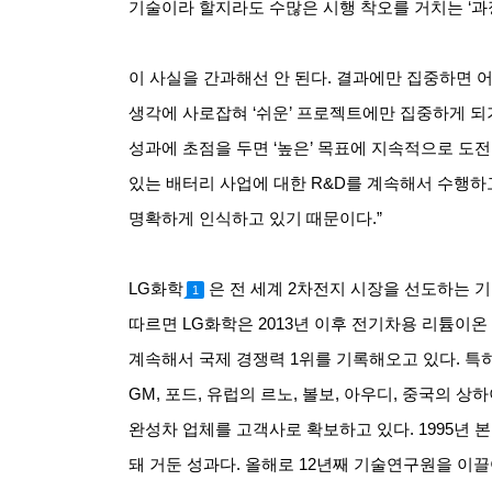
기술이라 할지라도 수많은 시행 착오를 거치는
‘
과
이 사실을 간과해선 안 된다
.
결과에만 집중하면 어
생각에 사로잡혀
‘
쉬운
’
프로젝트에만 집중하게 되
성과에 초점을 두면
‘
높은
’
목표에 지속적으로 도전
있는 배터리 사업에 대한
R&D
를 계속해서 수행하
명확하게 인식하고 있기 때문이다
.”
LG
화학
은 전 세계
2
차전지 시장을 선도하는 
1
따르면
LG
화학은
2013
년 이후 전기차용 리튬이온
계속해서 국제 경쟁력
1
위를 기록해오고 있다
.
특히
GM,
포드
,
유럽의 르노
,
볼보
,
아우디
,
중국의 상
완성차 업체를 고객사로 확보하고 있다
. 1995
년 
돼 거둔 성과다
.
올해로
12
년째 기술연구원을 이끌