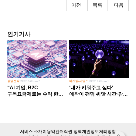
이전
목록
다음
인기기사
경영전략
마케팅/세일즈
2026년 5월 Issue 2
2026년 8월 Issue 1
“AI 기업, B2C
‘내가 키워주고 싶다’
구독요금제로는 수익 한계
애착이 팬덤 씨앗 시간·감정
다른 사업 없이 AI 성장에만
쏟다 보면 ‘정체성
의존 땐 위기”
공동체’로
서비스 소개
이용약관
저작권 정책
개인정보처리방침