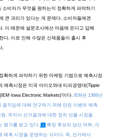
들 소비자가 무엇을 원하는지 정확하게 파악하기
에 큰 괴리가 있다는 게 문제다
.
소비자들에겐
다
.
이 때문에 설문조사에선 마음에 든다고 답해
생한다
.
이로 인해 수많은 신제품들이 출시 후
다
.
 정확하게 파악하기 위한 마케팅 기법으로 예측시장
적 예측시장은 미국 아이오와대 티피경영대
(Tippie
(IEM·Iowa Electronic Markets)’
이다
.
IEM
은
1988
년
 움직임에 대해 연구하기 위해 만든 이벤트 예측
의원
,
주지사 선거결과에 대한 정치 선물 시장을
는 평가를 받고 있다
.
특정 후보의 당선 여부
,
각
1
해 예측 시장을 운영하는 식이다
.
즉
,
선거에서