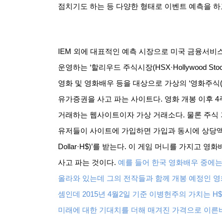
점치기도 하는 등 다양한 형태로 이벤트 예측을 하
IEM
외에 대표적인 예측 시장으로 미국 금융서비
운영하는
‘
할리우드 주식시장
(HSX·Hollywood Sto
영화 및 영화배우 등을 대상으로 가상의
‘
영화주식
유가증권을 사고 파는 사이트다
.
영화 개봉 이후
4
거래하는 웹사이트이자 가상 거래소다
.
물론 주식
유저들이 사이트에 가입하면 가입과 동시에 상당액
Dollar·H$)’
를 받는다
.
이 게임 머니를 가지고 영화
사고 파는 것이다
.
예를 들어 한국 영화배우 중에는
올라와 있는데 그의 전작들과 함께 개봉 예정인 영
셈인데
2015
년
4
월
2
일 기준 이병헌주의 가치는
H$
미래에 대한 기대치를 더해 매겨진 가격으로 이른