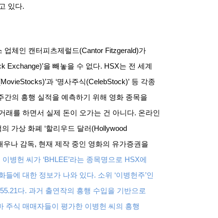
고 있다
.
스 업체인 캔터피츠제럴드
(Cantor Fitzgerald)
가
ck Exchange)’
을 빼놓을 수 없다
. HSX
는 전 세계
(MovieStocks)’
과
‘
명사주식
(CelebStock)’
등 각종
주간의 흥행 실적을 예측하기 위해 영화 종목을
 거래를 하면서 실제 돈이 오가는 건 아니다
.
온라인
의 가상 화폐
‘
할리우드 달러
(Hollywood
배우나 감독
,
현재 제작 중인 영화의 유가증권을
 이병헌 씨가
‘BHLEE’
라는 종목명으로
HSX
에
화들에 대한 정보가 나와 있다
.
소위
‘
이병헌주
’
인
55.21
다
.
과거 출연작의 흥행 수입을 기반으로
바 주식 매매자들이 평가한 이병헌 씨의 흥행