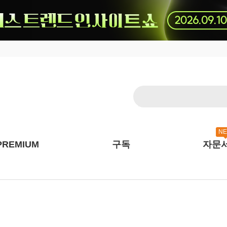
N
PREMIUM
구독
자문