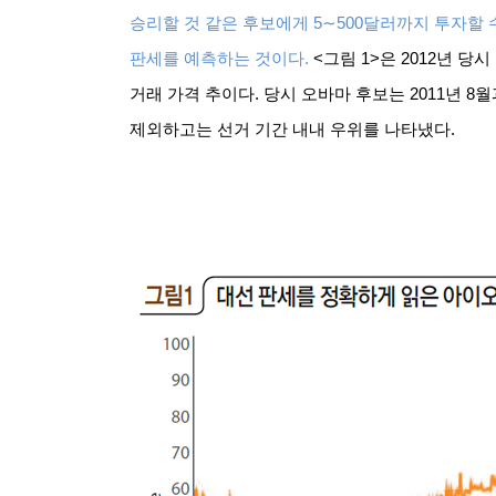
승리할 것 같은 후보에게
5∼500
달러까지 투자할 
판세를 예측하는 것이다
.
<
그림
1>
은
2012
년 당시
거래 가격 추이다
.
당시 오바마 후보는
2011
년
8
월
제외하고는 선거 기간 내내 우위를 나타냈다
.