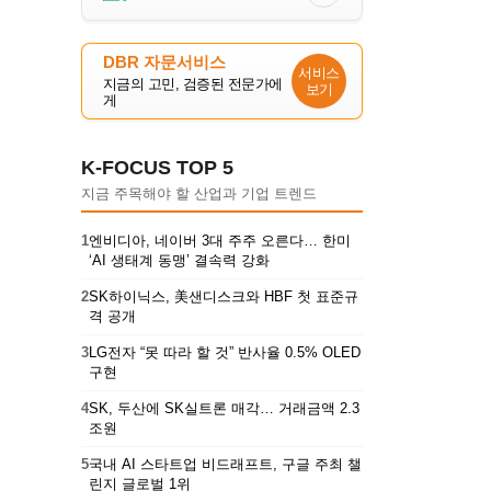
DBR 자문서비스
서비스
지금의 고민, 검증된 전문가에
보기
게
K-FOCUS TOP 5
지금 주목해야 할 산업과 기업 트렌드
1
엔비디아, 네이버 3대 주주 오른다… 한미
‘AI 생태계 동맹’ 결속력 강화
2
SK하이닉스, 美샌디스크와 HBF 첫 표준규
격 공개
3
LG전자 “못 따라 할 것” 반사율 0.5% OLED
구현
4
SK, 두산에 SK실트론 매각… 거래금액 2.3
조원
5
국내 AI 스타트업 비드래프트, 구글 주최 챌
린지 글로벌 1위