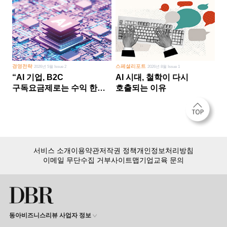
경영전략
스페셜리포트
2026년 5월 Issue 2
2026년 8월 Issue 1
“AI 기업, B2C
AI 시대, 철학이 다시
구독요금제로는 수익 한계
호출되는 이유
다른 사업 없이 AI 성장에만
의존 땐 위기”
서비스 소개
이용약관
저작권 정책
개인정보처리방침
이메일 무단수집 거부
사이트맵
기업교육 문의
동아비즈니스리뷰 사업자 정보