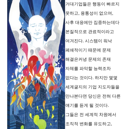
거대기업들은 행동이 빠르지
못하고, 융통성이 없으며,
사후 대응에만 집중하는데다
본질적으로 관료적이라고
여겨진다. 시스템이 워낙
폐쇄적이기 때문에 문제
해결은커녕 문제의 존재
자체를 파악할 능력조차
없다는 것이다. 하지만 몇몇
세계굴지의 기업 지도자들을
만나본다면 당신은 전혀 다른
얘기를 듣게 될 것이다.
그들은 전 세계적 차원에서
조직적 변화를 유도하고,