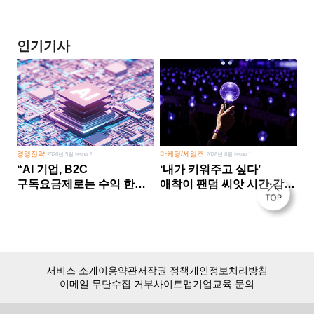
인기기사
경영전략
마케팅/세일즈
2026년 5월 Issue 2
2026년 8월 Issue 1
“AI 기업, B2C
‘내가 키워주고 싶다’
구독요금제로는 수익 한계
애착이 팬덤 씨앗 시간·감정
다른 사업 없이 AI 성장에만
쏟다 보면 ‘정체성
의존 땐 위기”
공동체’로
서비스 소개
이용약관
저작권 정책
개인정보처리방침
이메일 무단수집 거부
사이트맵
기업교육 문의