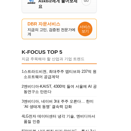
Askbiz에게 물어보세
GO
요
DBR 자문서비스
서비스
지금의 고민, 검증된 전문가에
보기
게
K-FOCUS TOP 5
지금 주목해야 할 산업과 기업 트렌드
1
스트라드비젼, 최대주주 앱티브와 237억 원
소프트웨어 공급계약
2
엔비디아-KAIST, 4300억 들여 서울에 AI 공
동연구소 만든다
3
엔비디아, 네이버 3대 주주 오른다… 한미
‘AI 생태계 동맹’ 결속력 강화
4
LG전자 데이터센터 냉각 기술, 엔비디아서
품질 인증