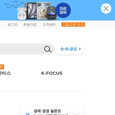
로그인
회원가입
고객센터
기업교육 문의
|
|
|
AI 모드
EW
서비스
K-FOCUS
경제·경영 질문은