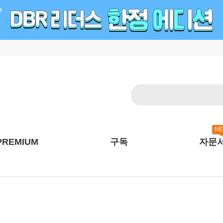
N
PREMIUM
구독
자문