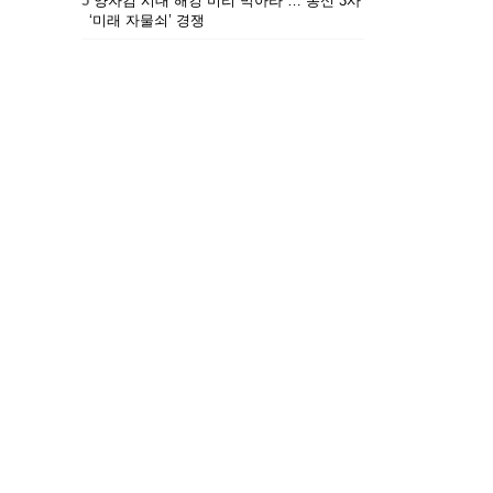
5
“양자컴 시대 해킹 미리 막아라”… 통신 3사
‘미래 자물쇠’ 경쟁