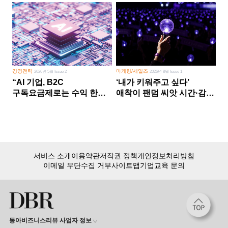
경영전략
마케팅/세일즈
2026년 5월 Issue 2
2026년 8월 Issue 1
“AI 기업, B2C
‘내가 키워주고 싶다’
구독요금제로는 수익 한계
애착이 팬덤 씨앗 시간·감정
다른 사업 없이 AI 성장에만
쏟다 보면 ‘정체성
의존 땐 위기”
공동체’로
서비스 소개
이용약관
저작권 정책
개인정보처리방침
이메일 무단수집 거부
사이트맵
기업교육 문의
동아비즈니스리뷰 사업자 정보