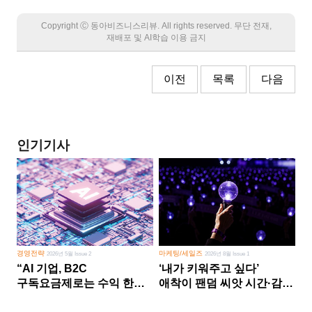
Copyright Ⓒ 동아비즈니스리뷰. All rights reserved. 무단 전재,
재배포 및 AI학습 이용 금지
이전
목록
다음
인기기사
경영전략
마케팅/세일즈
2026년 5월 Issue 2
2026년 8월 Issue 1
“AI 기업, B2C
‘내가 키워주고 싶다’
구독요금제로는 수익 한계
애착이 팬덤 씨앗 시간·감정
다른 사업 없이 AI 성장에만
쏟다 보면 ‘정체성