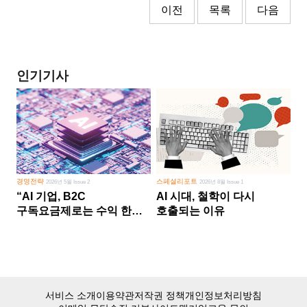
이전
목록
다음
인기기사
경영전략
스페셜리포트
2026년 5월 Issue 2
2026년 8월 Issue 1
“AI 기업, B2C
AI 시대, 철학이 다시
구독요금제로는 수익 한계
호출되는 이유
다른 사업 없이 AI 성장에만
의존 땐 위기”
서비스 소개
이용약관
저작권 정책
개인정보처리방침