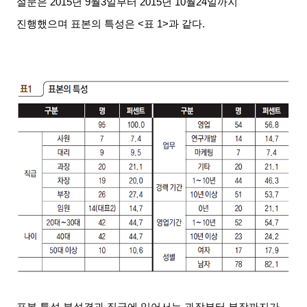
설문은
2015
년
9
월
3
일부터
2015
년
10
월
24
일까지
진행했으며 표본의 특성은
<
표
1>
과 같다
.