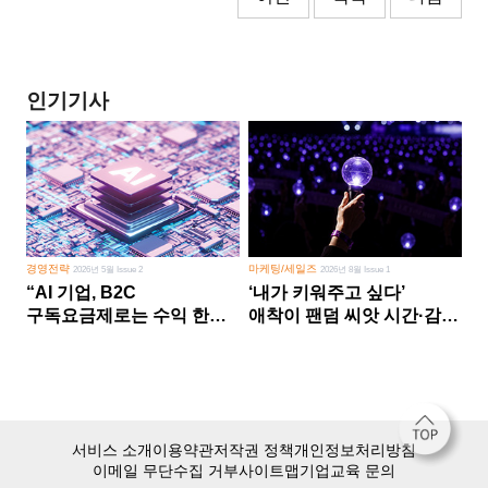
인기기사
경영전략
마케팅/세일즈
2026년 5월 Issue 2
2026년 8월 Issue 1
“AI 기업, B2C
‘내가 키워주고 싶다’
구독요금제로는 수익 한계
애착이 팬덤 씨앗 시간·감정
다른 사업 없이 AI 성장에만
쏟다 보면 ‘정체성
의존 땐 위기”
공동체’로
서비스 소개
이용약관
저작권 정책
개인정보처리방침
이메일 무단수집 거부
사이트맵
기업교육 문의