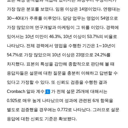
표본 특성 분석결과 직급에 있어서는 과장부터 부장까지가
가장 많은 분포를 보였다
.
임원 이상은
14
명이었다
.
연령대는
30∼40
대가 주류를 이루었다
.
담당 업무는 영업이
54
명으로
가장 많았으며 연구개발과 마케팅이 그 뒤를 이었다
.
경력에
있어서는
10
년 미만이
46.3%, 10
년 이상이
53.7%
의 비율로
나타났다
.
전체 경력에서 영업을 수행한 기간은
1∼10
년이
54.7%
로 가장 많았으며
10
년 이상은
23
명으로
24.2%
를
차지했다
.
표본의 특성을 감안해 종합적으로 판단해 볼 때
응답자들은 설문에 대한 질문을 충분히 이해하고 답변할 수
있다고 가정할 수 있다
.
또 신뢰도 검증을 수행한 결과
Cronbach
알파 계수
가 전체 설문
25
개에 대해서는
5
0.925
로 매우 높게 나타났으며 성과에 관련된
6
개 항목을
별도로 검증했을 경우에는
0.772
로 나타났다
.
그러므로 설문
응답에 대한 신뢰도 기준은 확보됐다
.