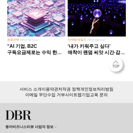
경영전략
마케팅/세일즈
2026년 5월 Issue 2
2026년 8월 Issue 1
“AI 기업, B2C
‘내가 키워주고 싶다’
구독요금제로는 수익 한계
애착이 팬덤 씨앗 시간·감정
다른 사업 없이 AI 성장에만
쏟다 보면 ‘정체성
의존 땐 위기”
공동체’로
서비스 소개
이용약관
저작권 정책
개인정보처리방침
이메일 무단수집 거부
사이트맵
기업교육 문의
동아비즈니스리뷰 사업자 정보