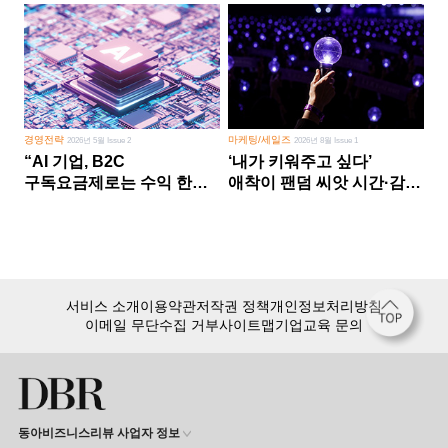
경영전략
마케팅/세일즈
2026년 5월 Issue 2
2026년 8월 Issue 1
“AI 기업, B2C
‘내가 키워주고 싶다’
구독요금제로는 수익 한계
애착이 팬덤 씨앗 시간·감정
다른 사업 없이 AI 성장에만
쏟다 보면 ‘정체성
의존 땐 위기”
공동체’로
서비스 소개
이용약관
저작권 정책
개인정보처리방침
이메일 무단수집 거부
사이트맵
기업교육 문의
동아비즈니스리뷰 사업자 정보