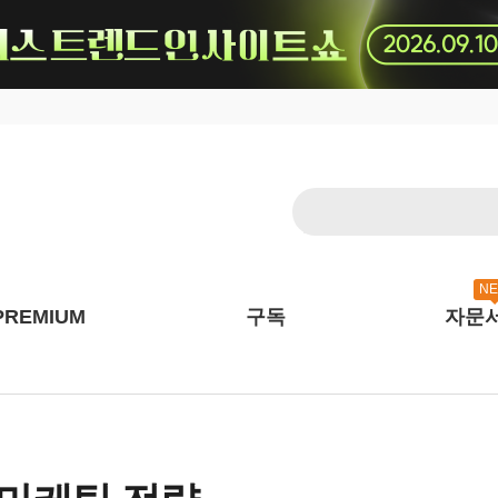
N
PREMIUM
구독
자문