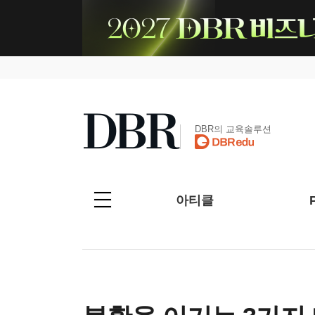
DBR의 교육솔루션
아티클