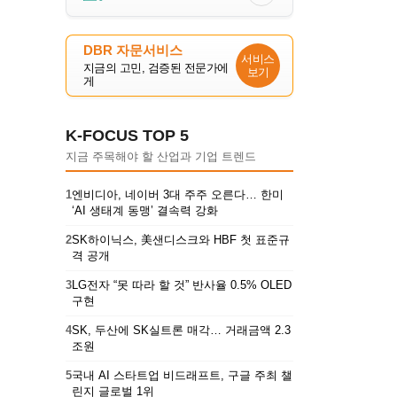
DBR 자문서비스
서비스
지금의 고민, 검증된 전문가에
보기
게
K-FOCUS TOP 5
지금 주목해야 할 산업과 기업 트렌드
1
엔비디아, 네이버 3대 주주 오른다… 한미
‘AI 생태계 동맹’ 결속력 강화
2
SK하이닉스, 美샌디스크와 HBF 첫 표준규
격 공개
3
LG전자 “못 따라 할 것” 반사율 0.5% OLED
구현
4
SK, 두산에 SK실트론 매각… 거래금액 2.3
조원
5
국내 AI 스타트업 비드래프트, 구글 주최 챌
린지 글로벌 1위