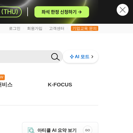
로그인
회원가입
고객센터
기업교육 문의
|
|
|
AI 모드
EW
서비스
K-FOCUS
아티클 AI 요약 보기
GO