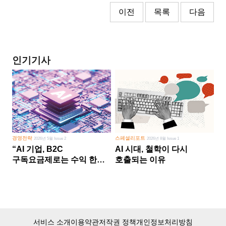
이전
목록
다음
인기기사
경영전략
스페셜리포트
2026년 5월 Issue 2
2026년 8월 Issue 1
“AI 기업, B2C
AI 시대, 철학이 다시
구독요금제로는 수익 한계
호출되는 이유
다른 사업 없이 AI 성장에만
의존 땐 위기”
서비스 소개
이용약관
저작권 정책
개인정보처리방침