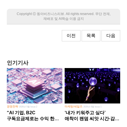
Copyright Ⓒ 동아비즈니스리뷰. All rights reserved. 무단 전재,
재배포 및 AI학습 이용 금지
이전
목록
다음
인기기사
경영전략
마케팅/세일즈
2026년 5월 Issue 2
2026년 8월 Issue 1
“AI 기업, B2C
‘내가 키워주고 싶다’
구독요금제로는 수익 한계
애착이 팬덤 씨앗 시간·감정
다른 사업 없이 AI 성장에만
쏟다 보면 ‘정체성