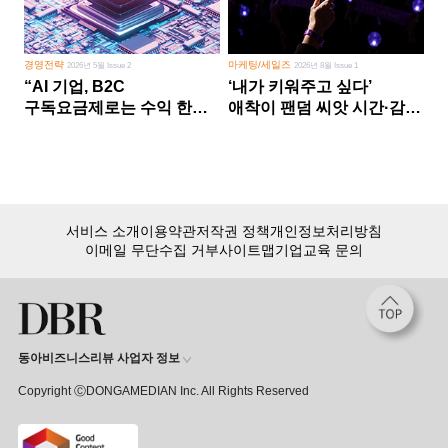
경영전략
마케팅/세일즈
2026년 5월 Issue 2
2026년 8월 Issue 1
“AI 기업, B2C
‘내가 키워주고 싶다’
구독요금제로는 수익 한계
애착이 팬덤 씨앗 시간·감정
다른 사업 없이 AI 성장에만
쏟다 보면 ‘정체성
의존 땐 위기”
공동체’로
서비스 소개
이용약관
저작권 정책
개인정보처리방침
이메일 무단수집 거부
사이트맵
기업교육 문의
동아비즈니스리뷰 사업자 정보
Copyright ⒸDONGAMEDIAN Inc. All Rights Reserved
회원 가입만 해도, DBR 월정액 서비스 첫 달 무료!
15,000여 건의 DBR 콘텐츠를
무제한으로 이용
하세요.