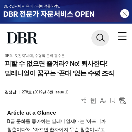
SR5. ‘反진지’시대, 수평적 문화 필수론
피할 수 없으면 즐겨라? No! 퇴사한다!
밀레니얼이 꿈꾸는 ‘꼰대 ’없는 수평 조직
김성남
|
278호 (2019년 8월 Issue 1)
Article at a Glance
B급 문화를 좋아하는 밀레니얼세대는 ‘아프니까
청춘이다’에 ‘아프면 환자이지 무슨 청춘이냐’고