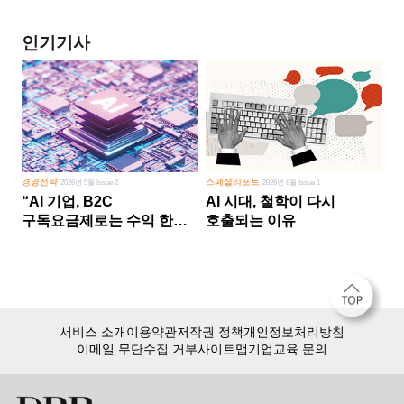
인기기사
경영전략
스페셜리포트
2026년 5월 Issue 2
2026년 8월 Issue 1
“AI 기업, B2C
AI 시대, 철학이 다시
구독요금제로는 수익 한계
호출되는 이유
다른 사업 없이 AI 성장에만
의존 땐 위기”
서비스 소개
이용약관
저작권 정책
개인정보처리방침
이메일 무단수집 거부
사이트맵
기업교육 문의