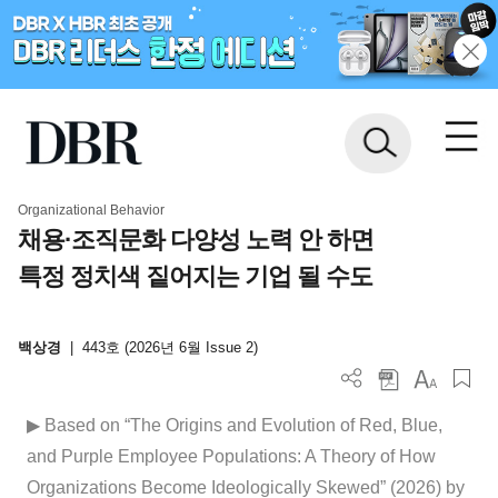
Organizational Behavior
채용·조직문화 다양성 노력 안 하면
특정 정치색 짙어지는 기업 될 수도
백상경
|
443호 (2026년 6월 Issue 2)
▶ Based on “The Origins and Evolution of Red, Blue,
and Purple Employee Populations: A Theory of How
Organizations Become Ideologically Skewed” (2026) by