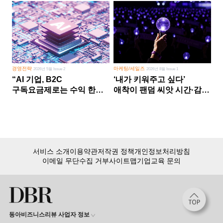
경영전략
마케팅/세일즈
2026년 5월 Issue 2
2026년 8월 Issue 1
“AI 기업, B2C
‘내가 키워주고 싶다’
구독요금제로는 수익 한계
애착이 팬덤 씨앗 시간·감정
다른 사업 없이 AI 성장에만
쏟다 보면 ‘정체성
의존 땐 위기”
공동체’로
서비스 소개
이용약관
저작권 정책
개인정보처리방침
이메일 무단수집 거부
사이트맵
기업교육 문의
동아비즈니스리뷰 사업자 정보