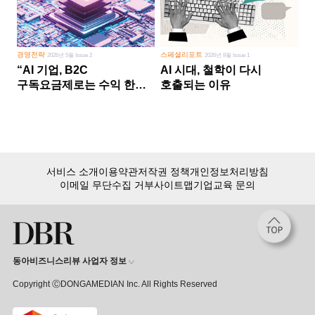
경영전략
스페셜리포트
2026년 5월 Issue 2
2026년 8월 Issue 1
“AI 기업, B2C
AI 시대, 철학이 다시
구독요금제로는 수익 한계
호출되는 이유
다른 사업 없이 AI 성장에만
의존 땐 위기”
서비스 소개
이용약관
저작권 정책
개인정보처리방침
이메일 무단수집 거부
사이트맵
기업교육 문의
동아비즈니스리뷰 사업자 정보
Copyright ⒸDONGAMEDIAN Inc. All Rights Reserved
회원 가입만 해도, DBR 월정액 서비스 첫 달 무료!