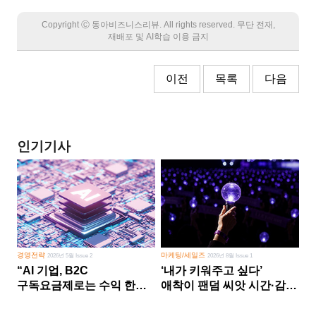
Copyright Ⓒ 동아비즈니스리뷰. All rights reserved. 무단 전재,
재배포 및 AI학습 이용 금지
이전
목록
다음
인기기사
경영전략
마케팅/세일즈
2026년 5월 Issue 2
2026년 8월 Issue 1
“AI 기업, B2C
‘내가 키워주고 싶다’
구독요금제로는 수익 한계
애착이 팬덤 씨앗 시간·감정
다른 사업 없이 AI 성장에만
쏟다 보면 ‘정체성
의존 땐 위기”
공동체’로